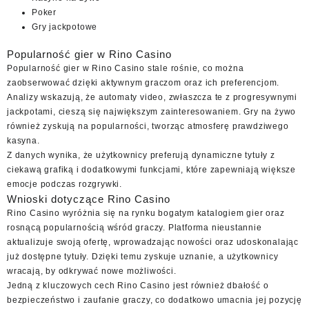
Poker
Gry jackpotowe
Popularność gier w Rino Casino
Popularność gier w Rino Casino stale rośnie, co można
zaobserwować dzięki aktywnym graczom oraz ich preferencjom.
Analizy wskazują, że automaty video, zwłaszcza te z progresywnymi
jackpotami, cieszą się największym zainteresowaniem. Gry na żywo
również zyskują na popularności, tworząc atmosferę prawdziwego
kasyna.
Z danych wynika, że użytkownicy preferują dynamiczne tytuły z
ciekawą grafiką i dodatkowymi funkcjami, które zapewniają większe
emocje podczas rozgrywki.
Wnioski dotyczące Rino Casino
Rino Casino wyróżnia się na rynku bogatym katalogiem gier oraz
rosnącą popularnością wśród graczy. Platforma nieustannie
aktualizuje swoją ofertę, wprowadzając nowości oraz udoskonalając
już dostępne tytuły. Dzięki temu zyskuje uznanie, a użytkownicy
wracają, by odkrywać nowe możliwości.
Jedną z kluczowych cech Rino Casino jest również dbałość o
bezpieczeństwo i zaufanie graczy, co dodatkowo umacnia jej pozycję