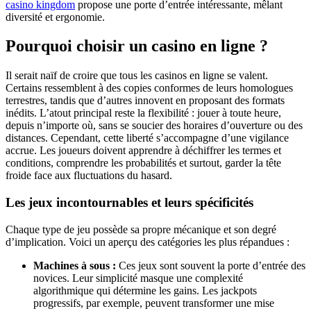
casino kingdom
propose une porte d’entrée intéressante, mêlant
diversité et ergonomie.
Pourquoi choisir un casino en ligne ?
Il serait naïf de croire que tous les casinos en ligne se valent.
Certains ressemblent à des copies conformes de leurs homologues
terrestres, tandis que d’autres innovent en proposant des formats
inédits. L’atout principal reste la flexibilité : jouer à toute heure,
depuis n’importe où, sans se soucier des horaires d’ouverture ou des
distances. Cependant, cette liberté s’accompagne d’une vigilance
accrue. Les joueurs doivent apprendre à déchiffrer les termes et
conditions, comprendre les probabilités et surtout, garder la tête
froide face aux fluctuations du hasard.
Les jeux incontournables et leurs spécificités
Chaque type de jeu possède sa propre mécanique et son degré
d’implication. Voici un aperçu des catégories les plus répandues :
Machines à sous :
Ces jeux sont souvent la porte d’entrée des
novices. Leur simplicité masque une complexité
algorithmique qui détermine les gains. Les jackpots
progressifs, par exemple, peuvent transformer une mise