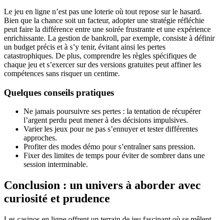
Le jeu en ligne n’est pas une loterie où tout repose sur le hasard.
Bien que la chance soit un facteur, adopter une stratégie réfléchie
peut faire la différence entre une soirée frustrante et une expérience
enrichissante. La gestion de bankroll, par exemple, consiste à définir
un budget précis et à s’y tenir, évitant ainsi les pertes
catastrophiques. De plus, comprendre les règles spécifiques de
chaque jeu et s’exercer sur des versions gratuites peut affiner les
compétences sans risquer un centime.
Quelques conseils pratiques
Ne jamais poursuivre ses pertes : la tentation de récupérer
l’argent perdu peut mener à des décisions impulsives.
Varier les jeux pour ne pas s’ennuyer et tester différentes
approches.
Profiter des modes démo pour s’entraîner sans pression.
Fixer des limites de temps pour éviter de sombrer dans une
session interminable.
Conclusion : un univers à aborder avec
curiosité et prudence
Les casinos en ligne offrent un terrain de jeu fascinant où se mêlent