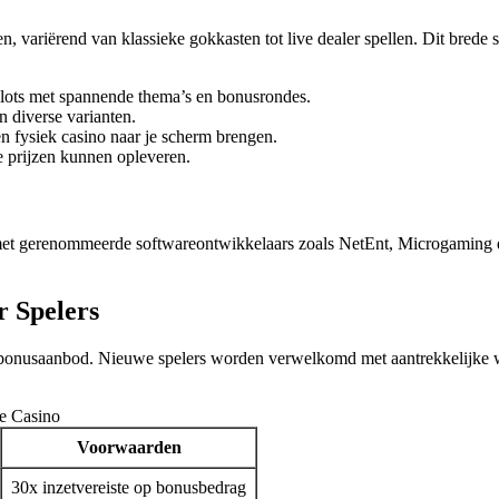
, variërend van klassieke gokkasten tot live dealer spellen. Dit brede 
slots met spannende thema’s en bonusrondes.
n diverse varianten.
een fysiek casino naar je scherm brengen.
e prijzen kunnen opleveren.
met gerenommeerde softwareontwikkelaars zoals NetEnt, Microgaming 
 Spelers
e bonusaanbod. Nieuwe spelers worden verwelkomd met aantrekkelijke w
e Casino
Voorwaarden
30x inzetvereiste op bonusbedrag