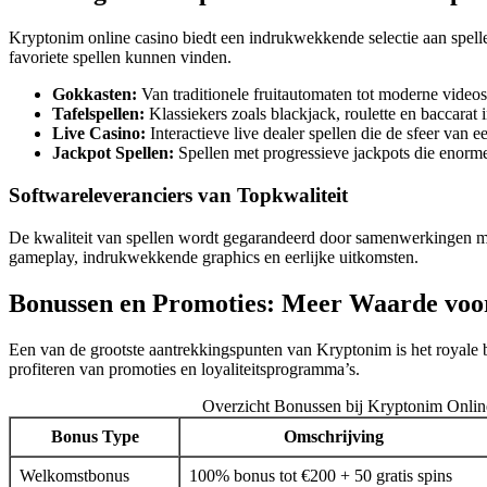
Kryptonim online casino biedt een indrukwekkende selectie aan spellen
favoriete spellen kunnen vinden.
Gokkasten:
Van traditionele fruitautomaten tot moderne video
Tafelspellen:
Klassiekers zoals blackjack, roulette en baccarat i
Live Casino:
Interactieve live dealer spellen die de sfeer van 
Jackpot Spellen:
Spellen met progressieve jackpots die enorm
Softwareleveranciers van Topkwaliteit
De kwaliteit van spellen wordt gegarandeerd door samenwerkingen 
gameplay, indrukwekkende graphics en eerlijke uitkomsten.
Bonussen en Promoties: Meer Waarde voor
Een van de grootste aantrekkingspunten van Kryptonim is het royal
profiteren van promoties en loyaliteitsprogramma’s.
Overzicht Bonussen bij Kryptonim Onlin
Bonus Type
Omschrijving
Welkomstbonus
100% bonus tot €200 + 50 gratis spins