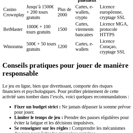
paiement
Jusqu’à 1500€
Cartes, e-
Licence
Casino
Plus de
+ 200 tours
wallets,
européenne,
Crownplay
2000
gratuits
crypto
cryptage SSL
Cartes,
Licence MGA,
1000€ + 100
BetMaster
1500
virements
protocole
tours gratuits
bancaires
HTTPS
Licence
500€ + 50 tours
Cartes, e-
Winorama
1200
Curaçao,
gratuits
wallets
cryptage SSL
Conseils pratiques pour jouer de manière
responsable
Le jeu en ligne, bien que divertissant, comporte des risques
financiers et psychologiques. Pour profiter pleinement de cette
activité sans tomber dans l’excès, voici quelques recommandations :
Fixer un budget strict :
Ne jamais dépasser la somme prévue
pour jouer.
Limiter le temps de jeu :
Prendre des pauses régulières pour
éviter la fatigue et les décisions impulsives.
Se renseigner sur les règles :
Comprendre les mécanismes