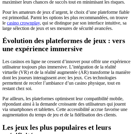
maximiser leurs chances de succès tout en minimisant les risques.
Pour les amateurs de jeux d’argent, le choix d’une plateforme fiable
est primordial. Parmi les options les plus recommandées, on trouve
le
casino crownplay
, qui se distingue par son interface intuitive, sa
large sélection de jeux et ses mesures de sécurité avancées.
Évolution des plateformes de jeux : vers
une expérience immersive
Les casinos en ligne ne cessent d’innover pour offrir une expérience
utilisateur toujours plus immersive. L’intégration de la réalité
virtuelle (VR) et de la réalité augmentée (AR) transforme la manière
dont les joueurs interagissent avec les jeux. Ces technologies
permettent de recréer l’ambiance d’un casino physique, tout en
restant chez soi.
Par ailleurs, les plateformes optimisent leur compatibilité mobile,
répondant ainsi à la demande croissante des utilisateurs qui jouent
via smartphones et tablettes. Cette accessibilité accrue favorise une
augmentation du temps de jeu et de la fidélisation des clients.
Les jeux les plus populaires et leurs