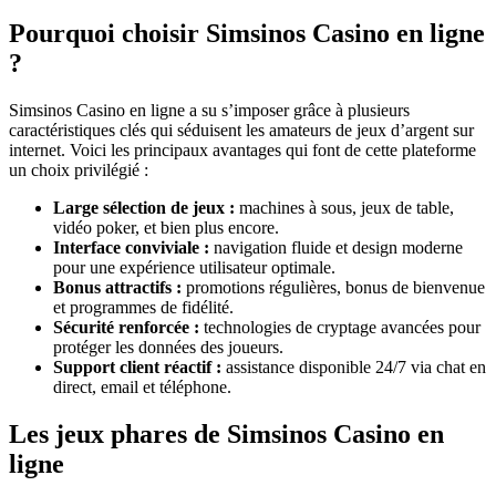
Pourquoi choisir Simsinos Casino en ligne
?
Simsinos Casino en ligne a su s’imposer grâce à plusieurs
caractéristiques clés qui séduisent les amateurs de jeux d’argent sur
internet. Voici les principaux avantages qui font de cette plateforme
un choix privilégié :
Large sélection de jeux :
machines à sous, jeux de table,
vidéo poker, et bien plus encore.
Interface conviviale :
navigation fluide et design moderne
pour une expérience utilisateur optimale.
Bonus attractifs :
promotions régulières, bonus de bienvenue
et programmes de fidélité.
Sécurité renforcée :
technologies de cryptage avancées pour
protéger les données des joueurs.
Support client réactif :
assistance disponible 24/7 via chat en
direct, email et téléphone.
Les jeux phares de Simsinos Casino en
ligne