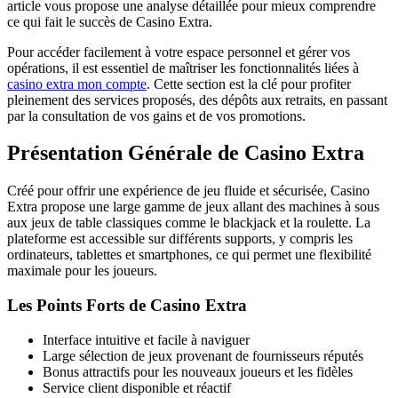
article vous propose une analyse détaillée pour mieux comprendre
ce qui fait le succès de Casino Extra.
Pour accéder facilement à votre espace personnel et gérer vos
opérations, il est essentiel de maîtriser les fonctionnalités liées à
casino extra mon compte
. Cette section est la clé pour profiter
pleinement des services proposés, des dépôts aux retraits, en passant
par la consultation de vos gains et de vos promotions.
Présentation Générale de Casino Extra
Créé pour offrir une expérience de jeu fluide et sécurisée, Casino
Extra propose une large gamme de jeux allant des machines à sous
aux jeux de table classiques comme le blackjack et la roulette. La
plateforme est accessible sur différents supports, y compris les
ordinateurs, tablettes et smartphones, ce qui permet une flexibilité
maximale pour les joueurs.
Les Points Forts de Casino Extra
Interface intuitive et facile à naviguer
Large sélection de jeux provenant de fournisseurs réputés
Bonus attractifs pour les nouveaux joueurs et les fidèles
Service client disponible et réactif