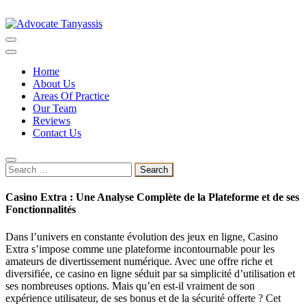
Skip
to
content
Home
About Us
Areas Of Practice
Our Team
Reviews
Contact Us
Search
for:
Casino Extra : Une Analyse Complète de la Plateforme et de ses
Fonctionnalités
Dans l’univers en constante évolution des jeux en ligne, Casino
Extra s’impose comme une plateforme incontournable pour les
amateurs de divertissement numérique. Avec une offre riche et
diversifiée, ce casino en ligne séduit par sa simplicité d’utilisation et
ses nombreuses options. Mais qu’en est-il vraiment de son
expérience utilisateur, de ses bonus et de la sécurité offerte ? Cet