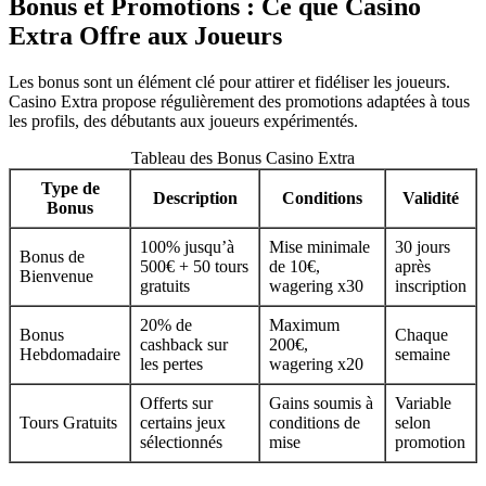
Bonus et Promotions : Ce que Casino
Extra Offre aux Joueurs
Les bonus sont un élément clé pour attirer et fidéliser les joueurs.
Casino Extra propose régulièrement des promotions adaptées à tous
les profils, des débutants aux joueurs expérimentés.
Tableau des Bonus Casino Extra
Type de
Description
Conditions
Validité
Bonus
100% jusqu’à
Mise minimale
30 jours
Bonus de
500€ + 50 tours
de 10€,
après
Bienvenue
gratuits
wagering x30
inscription
20% de
Maximum
Bonus
Chaque
cashback sur
200€,
Hebdomadaire
semaine
les pertes
wagering x20
Offerts sur
Gains soumis à
Variable
Tours Gratuits
certains jeux
conditions de
selon
sélectionnés
mise
promotion