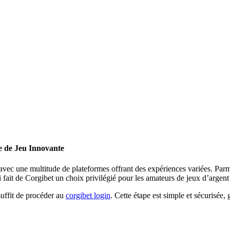
e de Jeu Innovante
vec une multitude de plateformes offrant des expériences variées. Parmi 
ui fait de Corgibet un choix privilégié pour les amateurs de jeux d’argent
suffit de procéder au
corgibet login
. Cette étape est simple et sécurisée,