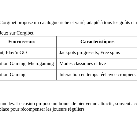
. Corgibet propose un catalogue riche et varié, adapté à tous les goûts e
Jeux sur Corgibet
Fournisseurs
Caractéristiques
nt, Play’n GO
Jackpots progressifs, Free spins
ution Gaming, Microgaming
Modes classiques et live
ution Gaming
Interaction en temps réel avec croupiers
nnelles. Le casino propose un bonus de bienvenue attractif, souvent ac
lace pour récompenser les joueurs réguliers.